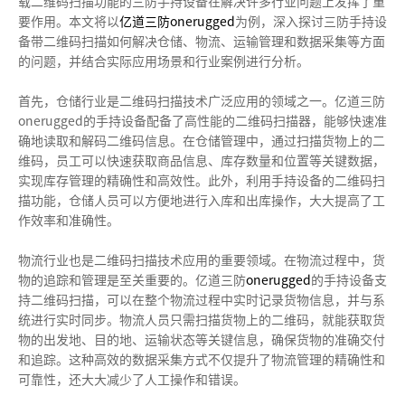
码
载二维码扫描功能的三防手持设备在解决许多行业问题上发挥了重
要作用。本文将以
亿道三防onerugged
为例，深入探讨三防手持设
扫
备带二维码扫描如何解决仓储、物流、运输管理和数据采集等方面
的问题，并结合实际应用场景和行业案例进行分析。
描
首先，仓储行业是二维码扫描技术广泛应用的领域之一。亿道三防
用
onerugged的手持设备配备了高性能的二维码扫描器，能够快速准
确地读取和解码二维码信息。在仓储管理中，通过扫描货物上的二
来
维码，员工可以快速获取商品信息、库存数量和位置等关键数据，
实现库存管理的精确性和高效性。此外，利用手持设备的二维码扫
解
描功能，仓储人员可以方便地进行入库和出库操作，大大提高了工
作效率和准确性。
决
物流行业也是二维码扫描技术应用的重要领域。在物流过程中，货
什
物的追踪和管理是至关重要的。亿道三防
onerugged
的手持设备支
持二维码扫描，可以在整个物流过程中实时记录货物信息，并与系
么
统进行实时同步。物流人员只需扫描货物上的二维码，就能获取货
物的出发地、目的地、运输状态等关键信息，确保货物的准确交付
问
和追踪。这种高效的数据采集方式不仅提升了物流管理的精确性和
可靠性，还大大减少了人工操作和错误。
题-